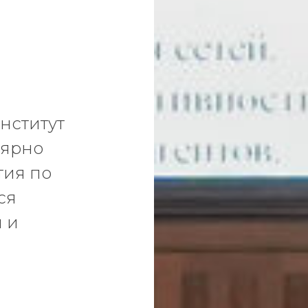
нститут
лярно
тия по
ся
 и